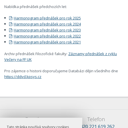
Nabídka přednášek předchozích let:
Harmonogram přednášek pro rok 2025
Harmonogram přednášek pro rok 2024
Harmonogram přednášek pro rok 2023
Harmonogram přednášek pro rok 2022
Harmonogram přednášek pro rok 2021
Archiv přednášek Filozofické fakulty:
Záznamy přednášek z cyklu
Večery na FF UK
Pro zájemce o historii doporučujeme Databázi dějin všedního dne
https://ddvd.kpsys.cz
E-mail
Telefon
lsss.praha@ff.cuni.cz
+420 221 619 262
Tato stránka používá soubory cookies,