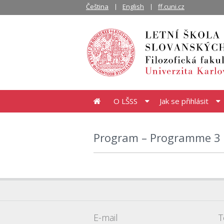
Čeština
English
ff.cuni.cz
O LŠSS
Jak se přihlásit
Program – Programme 3
E-mail
T