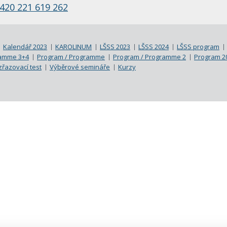
420 221 619 262
Kalendář 2023
KAROLINUM
LŠSS 2023
LŠSS 2024
LŠSS program
ramme 3+4
Program / Programme
Program / Programme 2
Program 20
řazovací test
Výběrové semináře
Kurzy