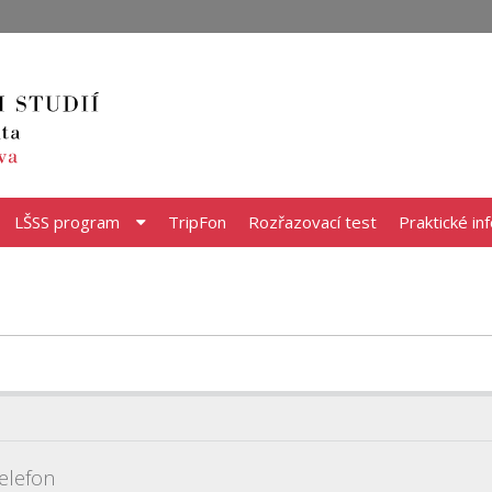
LŠSS program
TripFon
Rozřazovací test
Praktické in
elefon