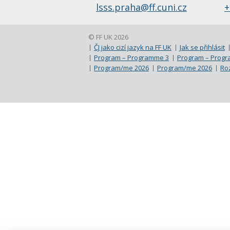
lsss.praha@ff.cuni.cz
+
© FF UK 2026
ČJ jako cizí jazyk na FF UK
Jak se přihlásit
Program – Programme 3
Program – Prog
Program/me 2026
Program/me 2026
Roz