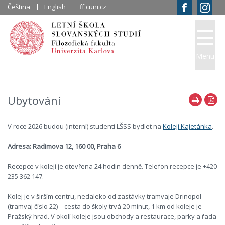
Čeština
English
ff.cuni.cz
Menu
Ubytování
V roce 2026 budou (interní) studenti LŠSS bydlet na
Koleji Kajetánka
.
Adresa: Radimova 12, 160 00, Praha 6
Recepce v koleji je otevřena 24 hodin denně. Telefon recepce je +420
235 362 147.
Kolej je v širším centru, nedaleko od zastávky tramvaje Drinopol
(tramvaj číslo 22) – cesta do školy trvá 20 minut, 1 km od koleje je
Pražský hrad. V okolí koleje jsou obchody a restaurace, parky a řada