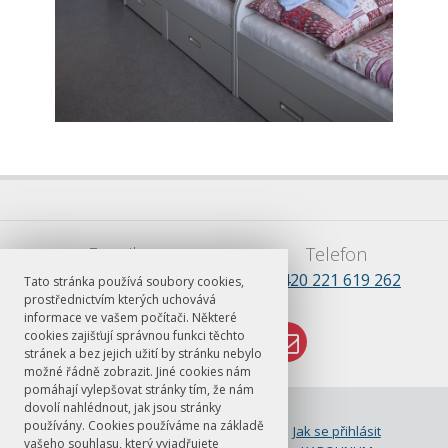
E-mail
Telefon
lsss.praha@ff.cuni.cz
+420 221 619 262
Tato stránka používá soubory cookies,
prostřednictvím kterých uchovává
informace ve vašem počítači. Některé
cookies zajišťují správnou funkci těchto
stránek a bez jejich užití by stránku nebylo
možné řádně zobrazit. Jiné cookies nám
pomáhají vylepšovat stránky tím, že nám
dovolí nahlédnout, jak jsou stránky
© FF UK 2026
používány. Cookies používáme na základě
ČJ jako cizí jazyk na FF UK
Jak se přihlásit
vašeho souhlasu, který vyjadřujete