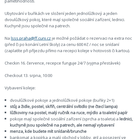
pamětihodností.
Ubytování v buňkách ve složení jeden jednolůžkový a jeden
dvoulůžkový pokoj, které mají společné sociální zařízení, lednici.
Kuchyně jsou společné na patrech.
Na
lsss.praha@ff.cuni.cz
je možné požádat o rezervaci na extra noc
(před či po konání Letní školy) za cenu 600 Kč / noc se snídaní
(zaplatíte při příjezdu přímo na recepci koleje v hotovosti či kartou).
Checkin 16. července, recepce funguje 24/7 (vyjma přestávek)
Checkout 13. srpna, 10:00
Vybavení koleje:
dvoulůžkové pokoje a jednolůžkové pokoje (buňky 2+1)
stůj a židle, postel, skříň, centrální svítidlo (ne čtecí lampa)
lůžkoviny na postel, malý ručník na ruce, mýdlo a toaletní papír
pokoje mají společné sociální zařízení (sprcha a toaleta) a
lednici,
kuchyně jsou společné na patrech, ale nemají vybavení
menza, kde budete mít snídaně/brunche
bankomat a kopírka a malý obchod v lobby, gril a posezení ve