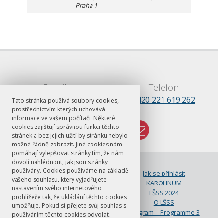
Praha 1
E-mail
Telefon
lsss.praha@ff.cuni.cz
+420 221 619 262
Tato stránka používá soubory cookies,
prostřednictvím kterých uchovává
informace ve vašem počítači. Některé
cookies zajišťují správnou funkci těchto
stránek a bez jejich užití by stránku nebylo
možné řádně zobrazit. Jiné cookies nám
pomáhají vylepšovat stránky tím, že nám
dovolí nahlédnout, jak jsou stránky
© FF UK 2026
používány. Cookies používáme na základě
ČJ jako cizí jazyk na FF UK
Jak se přihlásit
vašeho souhlasu, který vyjadřujete
Kalendář 2023
KAROLINUM
nastavením svého internetového
LŠSS 2023
LŠSS 2024
prohlížeče tak, že ukládání těchto cookies
LŠSS program
O LŠSS
umožňuje. Pokud si přejete svůj souhlas s
Praktické info
Program – Programme 3
používáním těchto cookies odvolat,