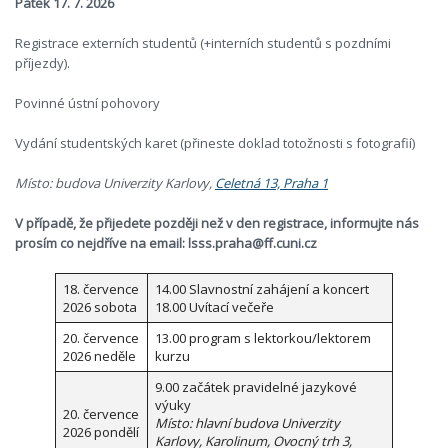
Pátek 17. 7. 2026
Registrace externích studentů (+interních studentů s pozdními
příjezdy).
Povinné ústní pohovory
Vydání studentských karet (přineste doklad totožnosti s fotografií)
Místo: budova Univerzity Karlovy,
Celetná 13, Praha 1
V případě, že přijedete později než v den registrace, informujte nás
prosím co nejdříve na email: lsss.praha@ff.cuni.cz
18. července
14.00 Slavnostní zahájení a koncert
2026 sobota
18.00 Uvítací večeře
20. července
13.00 program s lektorkou/lektorem
2026 neděle
kurzu
9.00 začátek pravidelné jazykové
výuky
20. července
Místo: hlavní budova Univerzity
2026 pondělí
Karlovy, Karolinum, Ovocný trh 3,