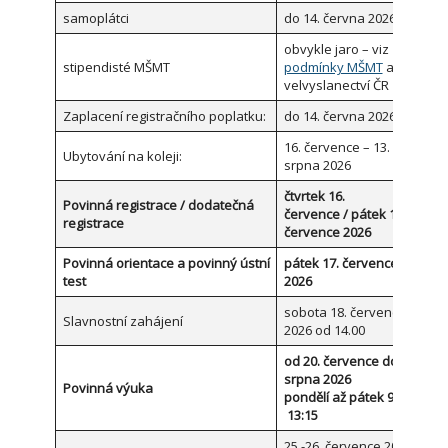
samoplátci
do 14. června 2026
obvykle jaro – viz
stipendisté MŠMT
podmínky MŠMT
a
velvyslanectví ČR
Zaplacení registračního poplatku:
do 14. června 2026
16. července – 13.
Ubytování na koleji:
srpna 2026
čtvrtek 16.
Povinná registrace / dodatečná
července / pátek 17.
registrace
července 2026
Povinná orientace a povinný ústní
pátek 17. července
test
2026
sobota 18. července
Slavnostní zahájení
2026 od 14.00
od 20. července do 12.
srpna 2026
Povinná výuka
pondělí až pátek 9:00 –
13:15
25.-26. července 2026