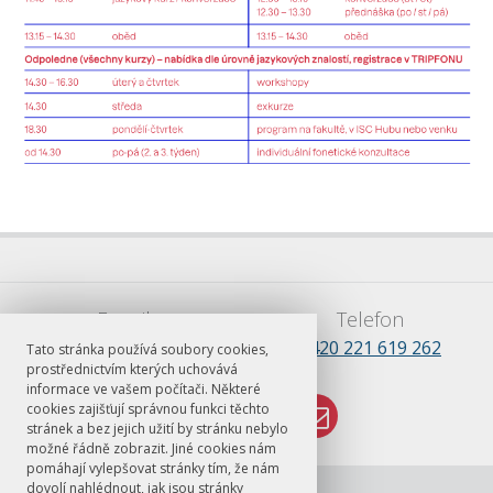
E-mail
Telefon
lsss.praha@ff.cuni.cz
+420 221 619 262
Tato stránka používá soubory cookies,
prostřednictvím kterých uchovává
informace ve vašem počítači. Některé
cookies zajišťují správnou funkci těchto
stránek a bez jejich užití by stránku nebylo
možné řádně zobrazit. Jiné cookies nám
pomáhají vylepšovat stránky tím, že nám
dovolí nahlédnout, jak jsou stránky
© FF UK 2026