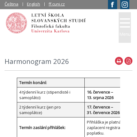
Čeština
English
ff.cuni.cz
Menu
Harmonogram 2026
Termín konání:
4 týdenní kurz (stipendisté i
16. července –
samoplátci)
13. srpna 2026
2 týdenní kurz (jen pro
17. července –
samoplátce)
31. července 2026
Přihláška je platná po
Termín zaslání přihlášek:
zaplacení registračního
poplatku.