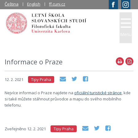
Čeština
English
ff.cuni.cz
Menu
Informace o Praze
12. 2. 2021
Tipy Praha
Nejvíce informací o Praze najdete na
oficiální turistické stránce
, kde
si také můžete stáhnout průvodce a mapu do svého mobilního
telefonu.
Zveřejněno
12. 2. 2021
Tipy Praha