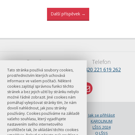
Další příspěvek
→
E-mail
Telefon
lsss.praha@ff.cuni.cz
+420 221 619 262
Tato stránka používá soubory cookies,
prostřednictvím kterých uchovává
informace ve vašem počítači. Některé
cookies zajišťují správnou funkci těchto
stránek a bez jejich užití by stránku nebylo
možné řádně zobrazit. Jiné cookies nám
pomáhají vylepšovat stránky tím, že nám
dovolí nahlédnout, jak jsou stránky
© FF UK 2026
používány. Cookies používáme na základě
ČJ jako cizí jazyk na FF UK
Jak se přihlásit
vašeho souhlasu, který vyjadřujete
Kalendář 2023
KAROLINUM
nastavením svého internetového
LŠSS 2023
LŠSS 2024
prohlížeče tak, že ukládání těchto cookies
LŠSS program
O LŠSS