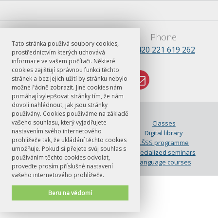
E-mail
Phone
Tato stránka používá soubory cookies,
lsss.praha@ff.cuni.cz
+420 221 619 262
prostřednictvím kterých uchovává
informace ve vašem počítači. Některé
cookies zajišťují správnou funkci těchto
stránek a bez jejich užití by stránku nebylo
možné řádně zobrazit. Jiné cookies nám
pomáhají vylepšovat stránky tím, že nám
dovolí nahlédnout, jak jsou stránky
© FF UK 2026
používány. Cookies používáme na základě
vašeho souhlasu, který vyjadřujete
About LŠSS
Classes
nastavením svého internetového
Czech for foreigners at FF UK
Digital library
prohlížeče tak, že ukládání těchto cookies
How to apply
LŠSS programme
umožňuje. Pokud si přejete svůj souhlas s
Placement test
Specialized seminars
používáním těchto cookies odvolat,
Useful Info
Language courses
proveďte prosím příslušné nastavení
vašeho internetového prohlížeče.
Beru na vědomí