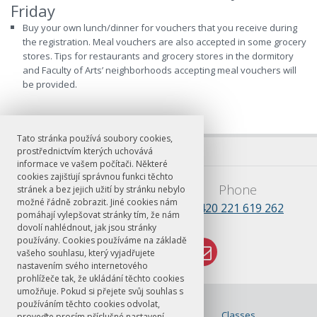
Friday
Buy your own lunch/dinner for vouchers that you receive during
the registration. Meal vouchers are also accepted in some grocery
stores. Tips for restaurants and grocery stores in the dormitory
and Faculty of Arts’ neighborhoods accepting meal vouchers will
be provided.
Tato stránka používá soubory cookies,
prostřednictvím kterých uchovává
informace ve vašem počítači. Některé
cookies zajišťují správnou funkci těchto
E-mail
Phone
stránek a bez jejich užití by stránku nebylo
možné řádně zobrazit. Jiné cookies nám
lsss.praha@ff.cuni.cz
+420 221 619 262
pomáhají vylepšovat stránky tím, že nám
dovolí nahlédnout, jak jsou stránky
používány. Cookies používáme na základě
vašeho souhlasu, který vyjadřujete
nastavením svého internetového
prohlížeče tak, že ukládání těchto cookies
umožňuje. Pokud si přejete svůj souhlas s
© FF UK 2026
používáním těchto cookies odvolat,
About LŠSS
Classes
proveďte prosím příslušné nastavení