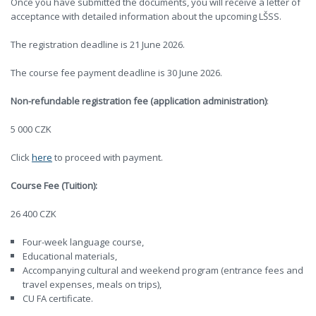
Once you have submitted the documents, you will receive a letter of
acceptance with detailed information about the upcoming LŠSS.
The registration deadline is 21 June 2026.
The course fee payment deadline is 30 June 2026.
Non-refundable registration fee (application administration)
:
5 000 CZK
Click
here
to proceed with payment.
Course Fee (Tuition):
26 400 CZK
Four-week language course,
Educational materials,
Accompanying cultural and weekend program (entrance fees and
travel expenses, meals on trips),
CU FA certificate.