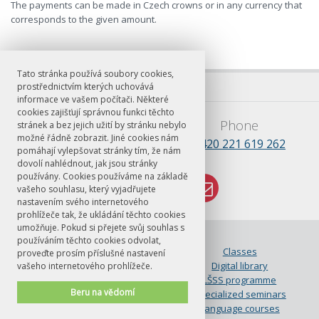
The payments can be made in Czech crowns or in any currency that
corresponds to the given amount.
Tato stránka používá soubory cookies,
prostřednictvím kterých uchovává
informace ve vašem počítači. Některé
cookies zajišťují správnou funkci těchto
E-mail
Phone
stránek a bez jejich užití by stránku nebylo
možné řádně zobrazit. Jiné cookies nám
lsss.praha@ff.cuni.cz
+420 221 619 262
pomáhají vylepšovat stránky tím, že nám
dovolí nahlédnout, jak jsou stránky
používány. Cookies používáme na základě
vašeho souhlasu, který vyjadřujete
nastavením svého internetového
prohlížeče tak, že ukládání těchto cookies
umožňuje. Pokud si přejete svůj souhlas s
© FF UK 2026
používáním těchto cookies odvolat,
About LŠSS
Classes
proveďte prosím příslušné nastavení
Czech for foreigners at FF UK
Digital library
vašeho internetového prohlížeče.
How to apply
LŠSS programme
Beru na vědomí
Placement test
Specialized seminars
Useful Info
Language courses